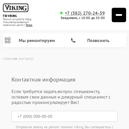
+7 (382) 270-24-59
FIX-VIKING
Ежедневно, с 10:00 до 20:00
Ремонт устройств Viking
Специализированный
cервисный центр г.
Томск
Мы ремонтируем
Позвонить
главная
контакты
Контактная информация
Если требуется задать вопрос специалисту,
оставьте свои данные и дежурный специалист с
Ремонт варочных панелей Viking
Ремонт микроволновых печей Viking
радостью проконсультирует Вас!
Отправляя заявку на ремонт техники Viking, Вы соглашаетесь с