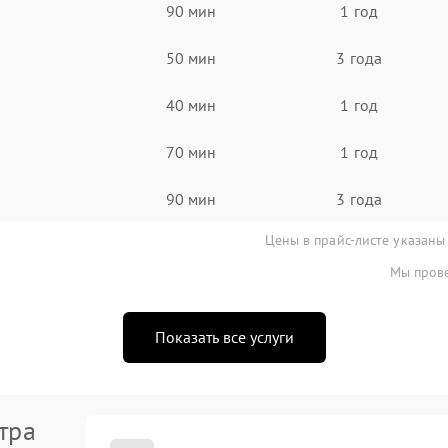
90 мин
1 год
50 мин
3 года
40 мин
1 год
70 мин
1 год
90 мин
3 года
Цены в прайс-листе указаны
Мы прове
Показать все услуги
тра