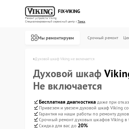
FIX-VIKING
Ремонт устройств Viking
Специализированный cервисный центр г.
Томск
Мы ремонтируем
Срочный ремонт
Це
фов Viking в Томске
Духовой шкаф Viking не включается
Духовой шкаф
Vikin
Не включается
Ремонт варочных панелей Viking
Ремонт микроволновых печей Viking
Бесплатная диагностика
даже при отказ
Привезем и увезем духовой шкаф Viking с
Гарантия на наши работы по ремонту духо
Срочный ремонт духовых шкафов Viking в 
20%
Скидка для вас до