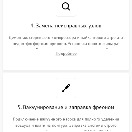
4. Замена неисправных узлов
Демонтаж сгоревшего компрессора и пайка нового агрегата
медно-фосфорным припоем. Установка нового фильтра-
осушителя. Замена изношенных вентиляторов обдува,
Подробнее
сломанных заслонок или поврежденных дверных петель.
5. Вакуумирование и заправка фреоном
Подключение вакуумного насоса для полного удаления
воздуха и влаги из контура. Заправка системы строго
дозированным объемом хладагента (R600a, R134a) по