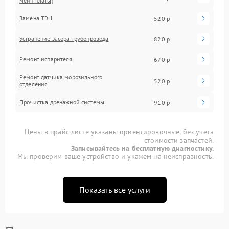
мейн платы)
Замена ТЭН
520 р
Устранение засора трубопровода
820 р
Ремонт испарителя
670 р
Ремонт датчика морозильного
520 р
отделения
Прочистка дренажной системы
910 р
Цены в прайс-листе указаны ориентировочные, без учета
стоимости запчастей.
Записывайтесь на бесплатную диагностику.
Мы проверим ваше устройство и укажем на неисправность.
Показать все услуги