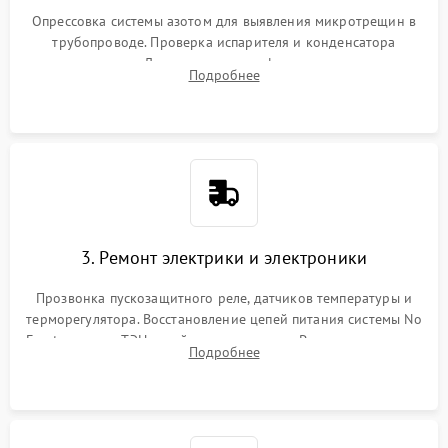
Опрессовка системы азотом для выявления микротрещин в
трубопроводе. Проверка испарителя и конденсатора
течеискателем. Демонтаж старого фильтра-осушителя и
Подробнее
продувка капиллярной трубки для устранения засоров.
3. Ремонт электрики и электроники
Прозвонка пускозащитного реле, датчиков температуры и
терморегулятора. Восстановление цепей питания системы No
Frost, включая ТЭН оттайки и вентилятор. Ремонт или замена
Подробнее
платы управления при сбоях алгоритмов.