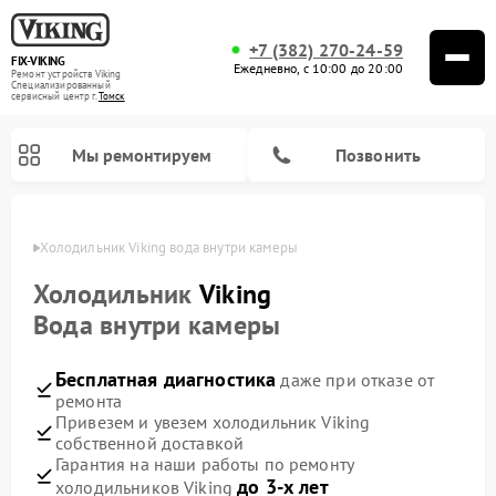
+7 (382) 270-24-59
FIX-VIKING
Ежедневно, с 10:00 до 20:00
Ремонт устройств Viking
Специализированный
cервисный центр г.
Томск
Мы ремонтируем
Позвонить
омске
Холодильник Viking вода внутри камеры
Холодильник
Viking
Вода внутри камеры
Ремонт варочных панелей Viking
Ремонт микроволновых печей Viking
Бесплатная диагностика
даже при отказе от
ремонта
Привезем и увезем холодильник Viking
собственной доставкой
Гарантия на наши работы по ремонту
до 3-х лет
холодильников Viking