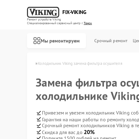
FIX-VIKING
Ремонт устройств Viking
Специализированный cервисный центр г.
Томск
Мы ремонтируем
Срочный ремонт
Це
ков Viking в Томске
Холодильник Viking замена фильтра осушителя
Замена фильтра осу
холодильнике Vikin
Ремонт варочных панелей Viking
Ремонт духовых шкафов Viking
Ремонт микроволновых печей Viking
Привезем и увезем холодильник Viking со
Гарантия на наши работы по ремонту холо
Срочный ремонт холодильников Viking в т
20%
Скидка для вас до
Получите 1500 рублей на ремонт