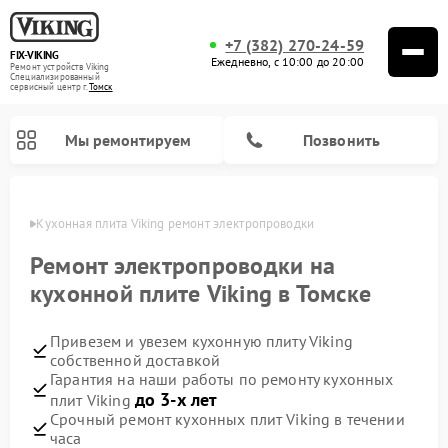
+7 (382) 270-24-59
FIX-VIKING
Ежедневно, с 10:00 до 20:00
Ремонт устройств Viking
Специализированный
cервисный центр г.
Томск
Мы ремонтируем
Позвонить
омске
Кухонная плита Viking ремонт электропроводки
Ремонт электропроводки на
кухонной плите Viking в Томске
Ремонт варочных панелей Viking
Ремонт микроволновых печей Viking
Привезем и увезем кухонную плиту Viking
собственной доставкой
Гарантия на наши работы по ремонту кухонных
до 3-х лет
плит Viking
Срочный ремонт кухонных плит Viking в течении
часа