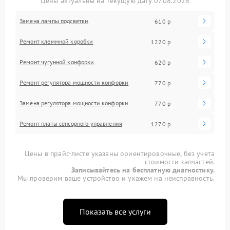
Цены актуальны на текущую дату 07.08.2026
Замена лампы подсветки
610 р
Ремонт клеммной коробки
1220 р
Ремонт чугунной конфорки
620 р
Ремонт регулятора мощности конфорки
770 р
Замена регулятора мощности конфорки
770 р
Ремонт платы сенсорного управления
1270 р
Цены в прайс-листе указаны ориентировочные, без учета
стоимости запчастей.
Записывайтесь на бесплатную диагностику.
Мы проверим ваше устройство и укажем на неисправность.
Показать все услуги