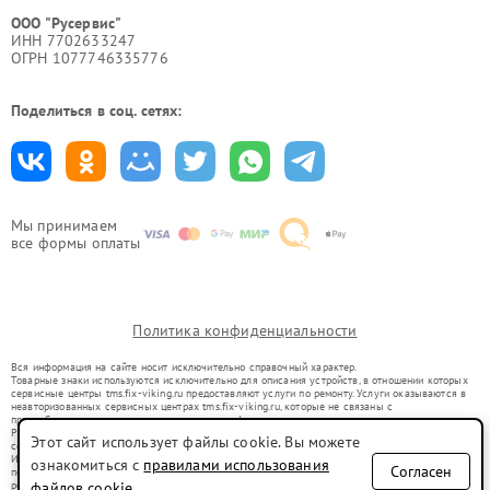
ООО "Русервис"
ИНН 7702633247
ОГРН 1077746335776
Поделиться в соц. сетях:
Мы принимаем
все формы оплаты
Политика конфиденциальности
Вся информация на сайте носит исключительно справочный характер.
Товарные знаки используются исключительно для описания устройств, в отношении которых
сервисные центры tms.fix-viking.ru предоставляют услуги по ремонту. Услуги оказываются в
неавторизованных сервисных центрах tms.fix-viking.ru, которые не связаны с
правообладателями товарных знаков или их официальными представителями.
Ремонт осуществляется для устройств, уже введенных в гражданский оборот в соответствии
Этот сайт использует файлы cookie. Вы можете
со статьей 1487 ГК РФ.
Использование товарных знаков не преследует цели индивидуализации услуг или введения
ознакомиться с
правилами использования
Согласен
потребителей в заблуждение, а служит для информирования о предоставляемых услугах по
ремонту техники указанных брендов.
файлов cookie