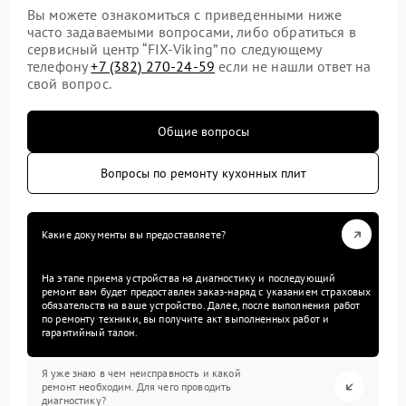
Вы можете ознакомиться с приведенными ниже
часто задаваемыми вопросами, либо обратиться в
сервисный центр “FIX-Viking” по следующему
телефону
+7 (382) 270-24-59
если не нашли ответ на
свой вопрос.
Общие вопросы
Вопросы по ремонту кухонных плит
Какие документы вы предоставляете?
На этапе приема устройства на диагностику и последующий
ремонт вам будет предоставлен заказ-наряд с указанием страховых
обязательств на ваше устройство. Далее, после выполнения работ
по ремонту техники, вы получите акт выполненных работ и
гарантийный талон.
Я уже знаю в чем неисправность и какой
ремонт необходим. Для чего проводить
диагностику?