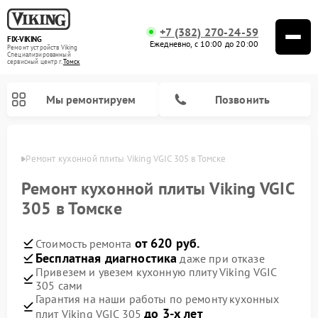
+7 (382) 270-24-59
FIX-VIKING
Ежедневно, с 10:00 до 20:00
Ремонт устройств Viking
Специализированный
cервисный центр г.
Томск
Мы ремонтируем
Позвонить
омске
Ремонт кухонной плиты Viking VGIC 305 в Томске
Ремонт кухонной плиты Viking VGIC
305 в Томске
Ремонт варочных панелей Viking
Ремонт микроволновых печей Viking
от 620 руб.
Стоимость ремонта
Бесплатная диагностика
даже при отказе
Привезем и увезем кухонную плиту Viking VGIC
305 сами
Гарантия на наши работы по ремонту кухонных
до 3-х лет
плит Viking VGIC 305