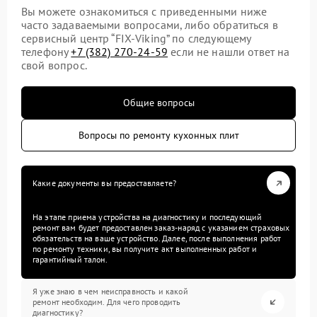
Вы можете ознакомиться с приведенными ниже
часто задаваемыми вопросами, либо обратиться в
сервисный центр “FIX-Viking” по следующему
телефону
+7 (382) 270-24-59
если не нашли ответ на
свой вопрос.
Общие вопросы
Вопросы по ремонту кухонных плит
Какие документы вы предоставляете?
На этапе приема устройства на диагностику и последующий
ремонт вам будет предоставлен заказ-наряд с указанием страховых
обязательств на ваше устройство. Далее, после выполнения работ
по ремонту техники, вы получите акт выполненных работ и
гарантийный талон.
Я уже знаю в чем неисправность и какой
ремонт необходим. Для чего проводить
диагностику?