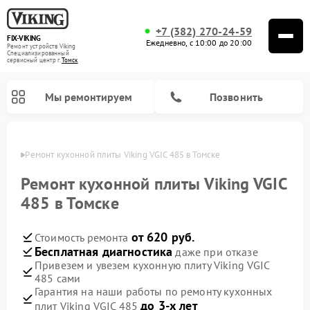
+7 (382) 270-24-59
FIX-VIKING
Ежедневно, с 10:00 до 20:00
Ремонт устройств Viking
Специализированный
cервисный центр г.
Томск
Мы ремонтируем
Позвонить
омске
Ремонт кухонной плиты Viking VGIC 485 в Томске
Ремонт кухонной плиты Viking VGIC
485 в Томске
Ремонт варочных панелей Viking
Ремонт микроволновых печей Viking
от 620 руб.
Стоимость ремонта
Бесплатная диагностика
даже при отказе
Привезем и увезем кухонную плиту Viking VGIC
485 сами
Гарантия на наши работы по ремонту кухонных
до 3-х лет
плит Viking VGIC 485