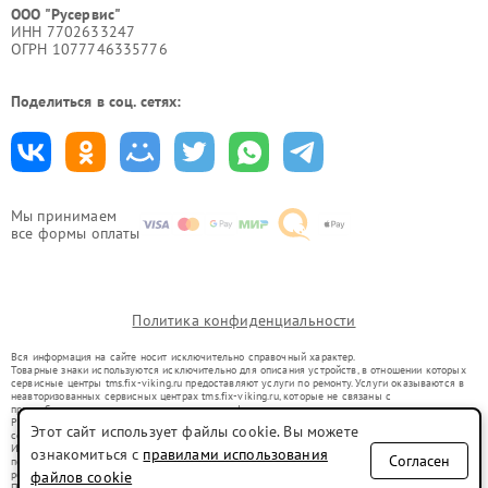
ООО "Русервис"
ИНН 7702633247
ОГРН 1077746335776
Поделиться в соц. сетях:
Мы принимаем
все формы оплаты
Политика конфиденциальности
Вся информация на сайте носит исключительно справочный характер.
Товарные знаки используются исключительно для описания устройств, в отношении которых
сервисные центры tms.fix-viking.ru предоставляют услуги по ремонту. Услуги оказываются в
неавторизованных сервисных центрах tms.fix-viking.ru, которые не связаны с
правообладателями товарных знаков или их официальными представителями.
Ремонт осуществляется для устройств, уже введенных в гражданский оборот в соответствии
Этот сайт использует файлы cookie. Вы можете
со статьей 1487 ГК РФ.
Использование товарных знаков не преследует цели индивидуализации услуг или введения
ознакомиться с
правилами использования
Согласен
потребителей в заблуждение, а служит для информирования о предоставляемых услугах по
ремонту техники указанных брендов.
файлов cookie
Представленная на сайте информация не является публичной офертой, определяемой