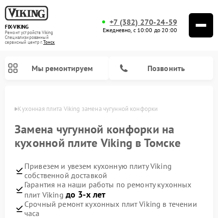
+7 (382) 270-24-59
FIX-VIKING
Ежедневно, с 10:00 до 20:00
Ремонт устройств Viking
Специализированный
cервисный центр г.
Томск
Мы ремонтируем
Позвонить
омске
Кухонная плита Viking замена чугунной конфорки
Замена чугунной конфорки на
кухонной плите Viking в Томске
Ремонт варочных панелей Viking
Ремонт микроволновых печей Viking
Привезем и увезем кухонную плиту Viking
собственной доставкой
Гарантия на наши работы по ремонту кухонных
до 3-х лет
плит Viking
Срочный ремонт кухонных плит Viking в течении
часа