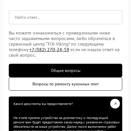
Вы можете ознакомиться с приведенными ниже
часто задаваемыми вопросами, либо обратиться в
сервисный центр “FIX-Viking” по следующему
телефону
+7 (382) 270-24-59
если не нашли ответ на
свой вопрос.
Общие вопросы
Вопросы по ремонту кухонных плит
Какие документы вы предоставляете?
На этапе приема устройства на диагностику и последующий
ремонт вам будет предоставлен заказ-наряд с указанием страховых
обязательств на ваше устройство. Далее, после выполнения работ
по ремонту техники, вы получите акт выполненных работ и