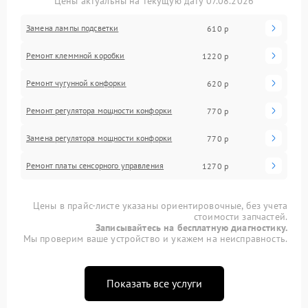
Цены актуальны на текущую дату 07.08.2026
Замена лампы подсветки
610 р
Ремонт клеммной коробки
1220 р
Ремонт чугунной конфорки
620 р
Ремонт регулятора мощности конфорки
770 р
Замена регулятора мощности конфорки
770 р
Ремонт платы сенсорного управления
1270 р
Цены в прайс-листе указаны ориентировочные, без учета
стоимости запчастей.
Записывайтесь на бесплатную диагностику.
Мы проверим ваше устройство и укажем на неисправность.
Показать все услуги