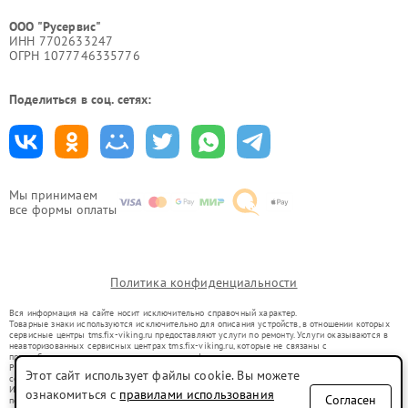
ООО "Русервис"
ИНН 7702633247
ОГРН 1077746335776
Поделиться в соц. сетях:
Мы принимаем
все формы оплаты
Политика конфиденциальности
Вся информация на сайте носит исключительно справочный характер.
Товарные знаки используются исключительно для описания устройств, в отношении которых
сервисные центры tms.fix-viking.ru предоставляют услуги по ремонту. Услуги оказываются в
неавторизованных сервисных центрах tms.fix-viking.ru, которые не связаны с
правообладателями товарных знаков или их официальными представителями.
Ремонт осуществляется для устройств, уже введенных в гражданский оборот в соответствии
Этот сайт использует файлы cookie. Вы можете
со статьей 1487 ГК РФ.
Использование товарных знаков не преследует цели индивидуализации услуг или введения
ознакомиться с
правилами использования
Согласен
потребителей в заблуждение, а служит для информирования о предоставляемых услугах по