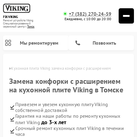
+7 (382) 270-24-59
FIX-VIKING
Ежедневно, с 10:00 до 20:00
Ремонт устройств Viking
Специализированный
cервисный центр г.
Томск
Мы ремонтируем
Позвонить
омске
Кухонная плита Viking замена конфорки с расширением
Замена конфорки с расширением
на кухонной плите Viking в Томске
Ремонт варочных панелей Viking
Ремонт микроволновых печей Viking
Привезем и увезем кухонную плиту Viking
собственной доставкой
Гарантия на наши работы по ремонту кухонных
до 3-х лет
плит Viking
Срочный ремонт кухонных плит Viking в течении
часа