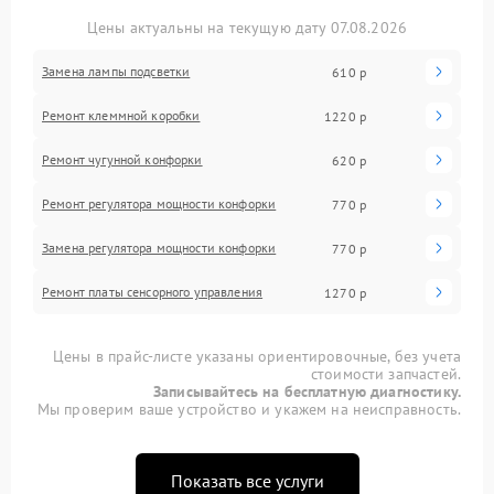
Цены актуальны на текущую дату 07.08.2026
Замена лампы подсветки
610 р
Ремонт клеммной коробки
1220 р
Ремонт чугунной конфорки
620 р
Ремонт регулятора мощности конфорки
770 р
Замена регулятора мощности конфорки
770 р
Ремонт платы сенсорного управления
1270 р
Цены в прайс-листе указаны ориентировочные, без учета
стоимости запчастей.
Записывайтесь на бесплатную диагностику.
Мы проверим ваше устройство и укажем на неисправность.
Показать все услуги