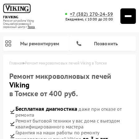
+7 (382) 270-24-59
FIX-VIKING
Ежедневно, с 10:00 до 20:00
Ремонт устройств Viking
Специализированный
cервисный центр г.
Томск
Мы ремонтируем
Позвонить
Главная
Ремонт микроволновых печей Viking в Томске
Ремонт микроволновых печей
Viking
Ремонт варочных панелей Viking
в Томске от 400 руб.
Бесплатная диагностика
даже при отказе от
ремонта
Ремонт бытовой техники у вас дома с выездом
квалифицированного мастера
Гарантия на наши работы по ремонту
до 3-х лет