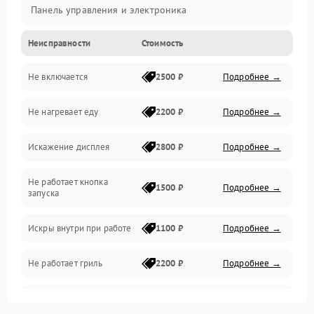
Панель управления и электроника
Неисправности
Стоимость
Дверца и корпус
Не включается
2500 ₽
Подробнее →
Механика и внутренние элементы
Не нагревает еду
2200 ₽
Подробнее →
Механические повреждения
Искажение дисплея
2800 ₽
Подробнее →
Питание и запуск
Не работает кнопка
Нагрев и приготовление
1500 ₽
Подробнее →
запуска
Программное обеспечение
Искры внутри при работе
1100 ₽
Подробнее →
Не работает гриль
2200 ₽
Подробнее →
Перегрев или отключение
2400 ₽
Подробнее →
во время работы