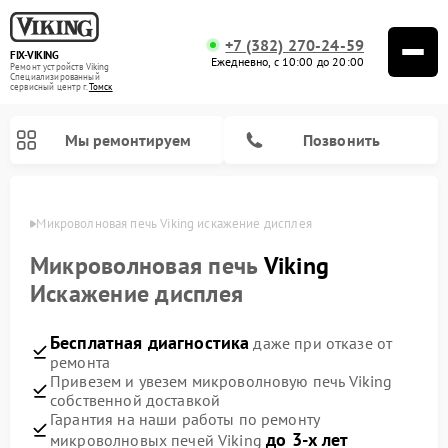
+7 (382) 270-24-59
FIX-VIKING
Ежедневно, с 10:00 до 20:00
Ремонт устройств Viking
Специализированный
cервисный центр г.
Томск
Мы ремонтируем
Позвонить
омске
Микроволновая печь Viking искажение дисплея
Микроволновая печь
Viking
Искажение дисплея
Ремонт варочных панелей Viking
Бесплатная диагностика
даже при отказе от
ремонта
Привезем и увезем микроволновую печь Viking
собственной доставкой
Гарантия на наши работы по ремонту
до 3-х лет
микроволновых печей Viking