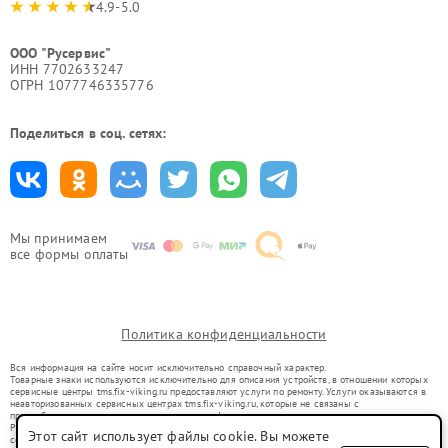
4.9-5.0
ООО "Русервис"
ИНН 7702633247
ОГРН 1077746335776
Поделиться в соц. сетях:
Мы принимаем
все формы оплаты
Политика конфиденциальности
Вся информация на сайте носит исключительно справочный характер.
Товарные знаки используются исключительно для описания устройств, в отношении которых
сервисные центры tms.fix-viking.ru предоставляют услуги по ремонту. Услуги оказываются в
неавторизованных сервисных центрах tms.fix-viking.ru, которые не связаны с
правообладателями товарных знаков или их официальными представителями.
Ремонт осуществляется для устройств, уже введенных в гражданский оборот в соответствии
Этот сайт использует файлы cookie. Вы можете
со статьей 1487 ГК РФ.