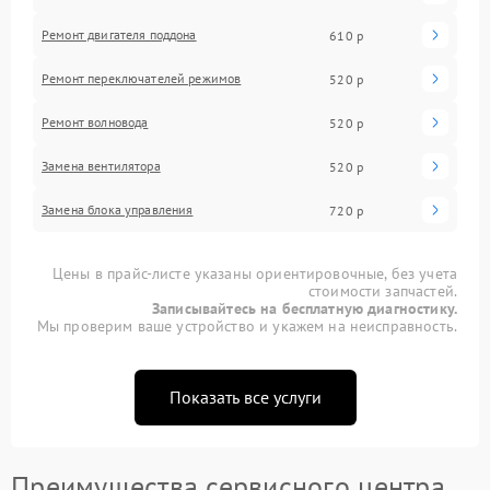
Ремонт двигателя поддона
610 р
Ремонт переключателей режимов
520 р
Ремонт волновода
520 р
Замена вентилятора
520 р
Замена блока управления
720 р
Цены в прайс-листе указаны ориентировочные, без учета
стоимости запчастей.
Записывайтесь на бесплатную диагностику.
Мы проверим ваше устройство и укажем на неисправность.
Показать все услуги
Преимущества сервисного центра