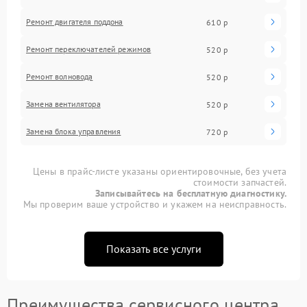
Ремонт двигателя поддона
610 р
Ремонт переключателей режимов
520 р
Ремонт волновода
520 р
Замена вентилятора
520 р
Замена блока управления
720 р
Цены в прайс-листе указаны ориентировочные, без учета
стоимости запчастей.
Записывайтесь на бесплатную диагностику.
Мы проверим ваше устройство и укажем на неисправность.
Показать все услуги
Преимущества сервисного центра