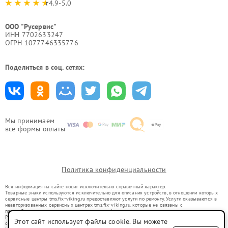
4.9-5.0
ООО "Русервис"
ИНН 7702633247
ОГРН 1077746335776
Поделиться в соц. сетях:
Мы принимаем
все формы оплаты
Политика конфиденциальности
Вся информация на сайте носит исключительно справочный характер.
Товарные знаки используются исключительно для описания устройств, в отношении которых
сервисные центры tms.fix-viking.ru предоставляют услуги по ремонту. Услуги оказываются в
неавторизованных сервисных центрах tms.fix-viking.ru, которые не связаны с
правообладателями товарных знаков или их официальными представителями.
Ремонт осуществляется для устройств, уже введенных в гражданский оборот в соответствии
Этот сайт использует файлы cookie. Вы можете
со статьей 1487 ГК РФ.