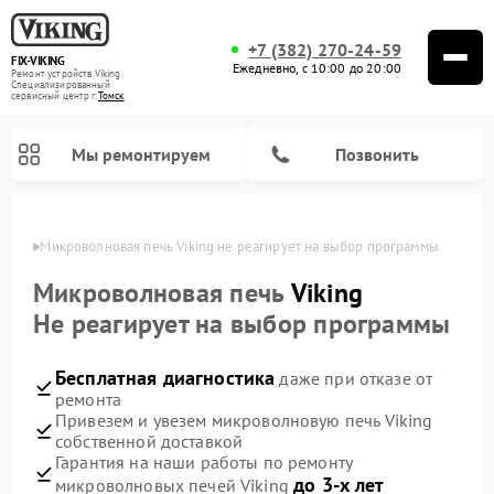
+7 (382) 270-24-59
FIX-VIKING
Ежедневно, с 10:00 до 20:00
Ремонт устройств Viking
Специализированный
cервисный центр г.
Томск
Мы ремонтируем
Позвонить
омске
Микроволновая печь Viking не реагирует на выбор программы
Микроволновая печь
Viking
Не реагирует на выбор программы
Ремонт варочных панелей Viking
Бесплатная диагностика
даже при отказе от
ремонта
Привезем и увезем микроволновую печь Viking
собственной доставкой
Гарантия на наши работы по ремонту
до 3-х лет
микроволновых печей Viking