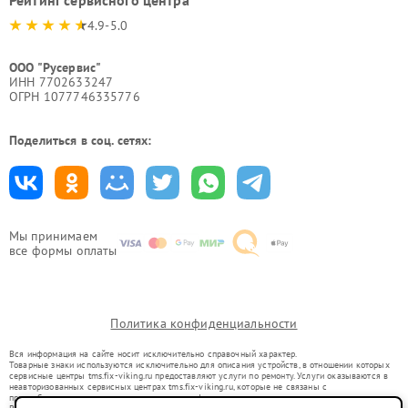
Рейтинг сервисного центра
4.9-5.0
ООО "Русервис"
ИНН 7702633247
ОГРН 1077746335776
Поделиться в соц. сетях:
Мы принимаем
все формы оплаты
Политика конфиденциальности
Вся информация на сайте носит исключительно справочный характер.
Товарные знаки используются исключительно для описания устройств, в отношении которых
сервисные центры tms.fix-viking.ru предоставляют услуги по ремонту. Услуги оказываются в
неавторизованных сервисных центрах tms.fix-viking.ru, которые не связаны с
правообладателями товарных знаков или их официальными представителями.