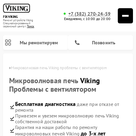
+7 (382) 270-24-59
FIX-VIKING
Ежедневно, с 10:00 до 20:00
Ремонт устройств Viking
Специализированный
cервисный центр г.
Томск
Мы ремонтируем
Позвонить
омске
Микроволновая печь Viking проблемы с вентилятором
Микроволновая печь
Viking
Проблемы с вентилятором
Ремонт варочных панелей Viking
Бесплатная диагностика
даже при отказе от
ремонта
Привезем и увезем микроволновую печь Viking
собственной доставкой
Гарантия на наши работы по ремонту
до 3-х лет
микроволновых печей Viking