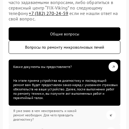
часто задаваемыми вопросами, либо обратиться в
сервисный центр “FIX-Viking” по следующему
телефону
+7 (382) 270-24-59
если не нашли ответ на
свой вопрос.
Общие вопросы
Вопросы по ремонту микроволновых печей
Какие документы вы предоставляете?
На этапе приема устройства на диагностику и последующий
ремонт вам будет предоставлен заказ-наряд с указанием страховых
обязательств на ваше устройство. Далее, после выполнения работ
по ремонту техники, вы получите акт выполненных работ и
гарантийный талон.
Я уже знаю в чем неисправность и какой
ремонт необходим. Для чего проводить
диагностику?