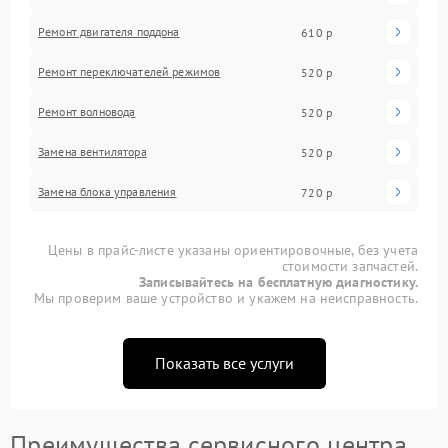
Ремонт двигателя поддона
610 р
Ремонт переключателей режимов
520 р
Ремонт волновода
520 р
Замена вентилятора
520 р
Замена блока управления
720 р
Цены в прайс-листе указаны ориентировочные, без учета
стоимости запчастей.
Записывайтесь на бесплатную диагностику.
Мы проверим ваше устройство и укажем на неисправность.
Показать все услуги
Преимущества сервисного центра