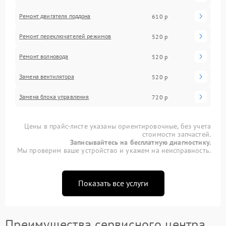
Ремонт двигателя поддона
610 р
Ремонт переключателей режимов
520 р
Ремонт волновода
520 р
Замена вентилятора
520 р
Замена блока управления
720 р
Цены в прайс-листе указаны ориентировочные, без учета
стоимости запчастей.
Записывайтесь на бесплатную диагностику.
Мы проверим ваше устройство и укажем на неисправность.
Показать все услуги
Преимущества сервисного центра