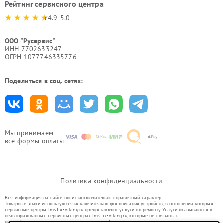
Рейтинг сервисного центра
4.9-5.0
ООО "Русервис"
ИНН 7702633247
ОГРН 1077746335776
Поделиться в соц. сетях:
Мы принимаем
все формы оплаты
Политика конфиденциальности
Вся информация на сайте носит исключительно справочный характер.
Товарные знаки используются исключительно для описания устройств, в отношении которых
сервисные центры tms.fix-viking.ru предоставляют услуги по ремонту. Услуги оказываются в
неавторизованных сервисных центрах tms.fix-viking.ru, которые не связаны с
правообладателями товарных знаков или их официальными представителями.