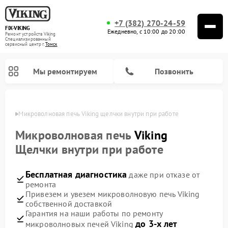
+7 (382) 270-24-59
FIX-VIKING
Ежедневно, с 10:00 до 20:00
Ремонт устройств Viking
Специализированный
cервисный центр г.
Томск
Мы ремонтируем
Позвонить
омске
Микроволновая печь Viking щелчки внутри при работе
Микроволновая печь
Viking
Щелчки внутри при работе
Ремонт варочных панелей Viking
Бесплатная диагностика
даже при отказе от
ремонта
Привезем и увезем микроволновую печь Viking
собственной доставкой
Гарантия на наши работы по ремонту
до 3-х лет
микроволновых печей Viking