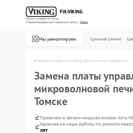
FIX-VIKING
Ремонт устройств Viking
Специализированный cервисный центр г.
Томск
Мы ремонтируем
Срочный ремонт
Це
чей Viking в Томске
Микроволновая печь Viking замена платы управления
Замена платы управ
микроволновой печи
Ремонт варочных панелей Viking
Ремонт духовых шкафов Viking
Томске
Привезем и увезем микроволновую печь Vi
Гарантия на наши работы по ремонту микр
лет