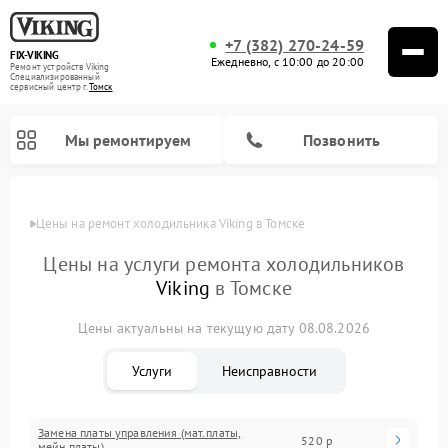
+7 (382) 270-24-59
FIX-VIKING
Ежедневно, с 10:00 до 20:00
Ремонт устройств Viking
Специализированный
cервисный центр г.
Томск
Мы ремонтируем
Позвонить
Цены
Цены на ремонт холодильника Viking в Томске
Цены на услуги ремонта холодильников
Viking
в Томске
Ремонт варочных панелей Viking
Ремонт микроволновых печей Viking
Цены актуальны на текущую дату 08.08.2026
Услуги
Неисправности
Замена платы управления (мат.платы,
520 р
мейн платы)