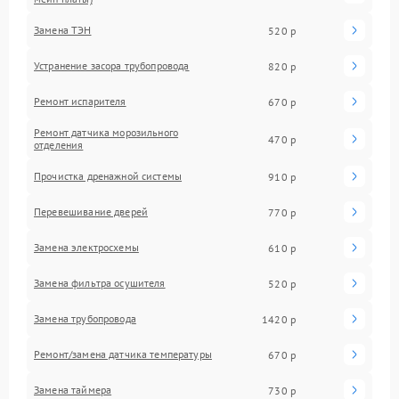
Замена ТЭН
520 р
Устранение засора трубопровода
820 р
Ремонт испарителя
670 р
Ремонт датчика морозильного
470 р
отделения
Прочистка дренажной системы
910 р
Перевешивание дверей
770 р
Замена электросхемы
610 р
Замена фильтра осушителя
520 р
Замена трубопровода
1420 р
Ремонт/замена датчика температуры
670 р
Замена таймера
730 р